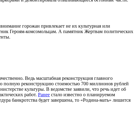
внимание горожан привлекает не их культурная или
амятник Героям-комсомольцам. А памятник Жертвам политических
енты.
качественно. Ведь масштабная реконструкция главного
шую полную реконструкцию стоимостью 700 миллионов рублей
истерстве культуры. В ведомстве заявили, что речь идет об
актических работ.
Ранее
стало известно о планируемом
дура банкротства будет завершена, то «Родина-мать» лишится