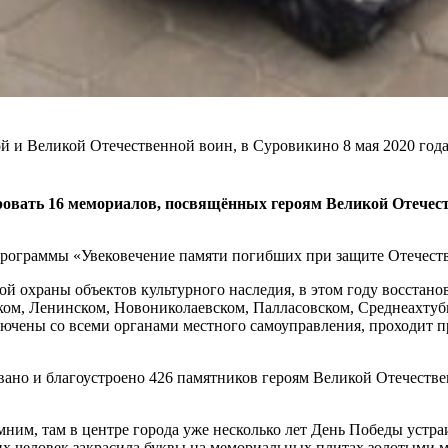
ой и Великой Отечественной воин, в Суровикино 8 мая 2020 го
ровать 16 мемориалов, посвящённых героям Великой Отечеств
программы «Увековечение памяти погибших при защите Отечеств
й охраны объектов культурного наследия, в этом году восстан
ком, Ленинском, Новониколаевском, Палласовском, Среднеахтуб
ючены со всеми органами местного самоуправления, проходит пр
вано и благоустроено 426 памятников героям Великой Отечестве
мним, там в центре города уже несколько лет День Победы устр
ких человек закрасила буквы на мемориальных плитах золотыми