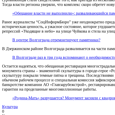
Тогда власти региона уверяли, что комплекс скоро обретет но
«Обещание власти не выполнили»: разваливающийся пам
Ранее журналисты “СоцИнформБюро” уже неоднократно придав
историческая ценность, а ужасное состояние, которое ухудшае
репрессий «Уходящие в небо» на улице Чуйкова и стела на ул
В центре Волгограда отремонтируют памятники?
В Дзержинском районе Волгограда разваливается на части пам
В Волгограде раз в три года вспоминают о необходимост
Остается надеяться, что обещанная реставрация многострадаль
монумента страны – знаменитой скульптуры в городе-герое «
скульптуру покрыли темные пятна и трещины. Последствиями ре
обычном рабочем процессе и специальная комиссия зафиксиро
банкротстве компании АО «Главзарубежстрой», реставрировавш
гарантии на проделанные многомиллионные работы.
«Родина-Мать» разрушается? Монумент засняли с квадро
Культура
0