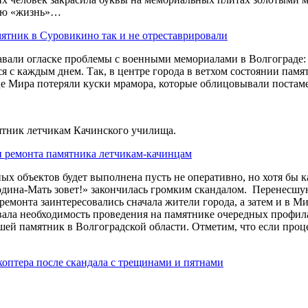
вую «жизнь»…
ятник в Суровикино так и не отреставрировали
али огласке проблемы с военными мемориалами в Волгограде: 
тся с каждым днем. Так, в центре города в ветхом состоянии п
ице Мира потеряли куски мрамора, которые облицовывали постам
ятник летчикам Качинского училища.
и ремонта памятника летчикам-качинцам
ных объектов будет выполнена пусть не оперативно, но хотя бы 
Родина-Мать зовет!» закончилась громким скандалом. Перенес
монта заинтересовались сначала жители города, а затем и в Мин
вала необходимость проведения на памятнике очередных профил
ей памятник в Волгоградской области. Отметим, что если проце
коптера после скандала с трещинами и пятнами