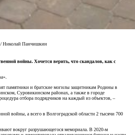
да/ Николай Панчишкин
енной войны. Хочется верить, что скандалов, как с
а».
овят памятники и братские могилы защитникам Родины в
инском, Суровикинском районах, а также в городе
оцедура отбора подрядчиков на каждый из объектов, –
нной войны, а всего в Волгоградской области 2 тысячи 700
аивают вокруг разрушающегося мемориала. В 2020-м
 маркерами и демонтировала отваливающиеся бетонные части.