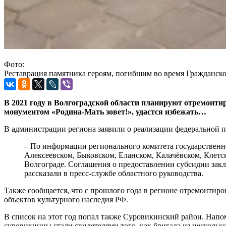
Фото:
Реставрация памятника героям, погибшим во время Гражданск
В 2021 году в Волгоградской области планируют отремонти
монументом «Родина-Мать зовет!», удастся избежать…
В администрации региона заявили о реализации федеральной 
– По информации регионального комитета государственно
Алексеевском, Быковском, Еланском, Калачёвском, Клетс
Волгограде. Соглашения о предоставлении субсидии закл
рассказали в пресс-службе областного руководства.
Также сообщается, что с прошлого года в регионе отремонтиро
объектов культурного наследия РФ.
В список на этот год попал также Суровикинский район. Напо
суровикинцы стали свидетелями того, как бригада из несколь