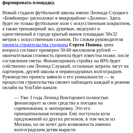
формировать площадку.
Новый стадион футбольной школы имени Леонида Слуцкого
«Бомбонера» расположат в микрорайоне «Долина». Здесь
будет не только футбольное поле с искусственным покрытием,
а также тренажерный зал, душевые, медпункт и
единственный в городе крытый манеж площадью 50х32
метров с искусственным газоном. По словам руководителя
проекта строительства стадиона
Сергея Попова
, цена
вопроса составит примерно 50-60 миллионов рублей —
окончательная стоимость проекта будет известна позже, после
составления сметы. Финансировать стройку на 80% будет
собственно сам Леонид Слуцкий, остальные затраты лягут на
партнеров, друзей школы и неравнодушных волгоградцев.
Руководство проекта заявило о его уникальности — за
процессом строительства сможет наблюдать каждый в режиме
онлайн на YouTube-канале.
— Уже 3 года Леонид Викторович полностью
финансирует за свои средства и поездки на
соревнования, и экипировку. Это его
принципиальная позиция. Ему поступала куча
предложений из других регионов, в том числе из
Москвы, но он хочет дать возможность именно
волгоградским детям вырасти