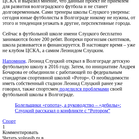
ЦСКА и выразил мнение, что данный проект не приемлем
для развития волгоградского футбола и не станет
долговременным. Сами тренеры школы Слуцкого уверены:
сегодня юные футболисты в Волгограде никому не нужны, от
этого и тенденция уезжать в другие, перспективные города.
Сейчас в футбольной школе имени Слуцкого бесплатно
занимаются более 200 ребят. Вопреки прогнозам скептиков,
школа развивается и финансируется. В настоящее время – уже
не клубом ЦСКА, а самим Леонидом Слуцким.
Напомним,
Леонид Слуцкий открыл в Волгограде детскую
футбольную школу в 2016 году. Затем, по инициативе Андрея
Бочарова ее объединили с работающей по федеральным
стандартам спортивной школой «Ротор». О необходимости
иметь собственный стадион Леонид Слуцкий ранее уже
говорил, также спортсмен
поделился проблемами
своей
футбольной школы в Волгограде.
Болельщики «гопота», а руководство – «дебилы»:
Слуцкий рассказал о конфликте с “Ротором”
Спорт
1
Комментировать
Читать volgasib.ru в