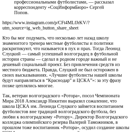
профессиональными футболистами, — рассказал
корреспонденту «СоцИнформБюро» Сергей
Попов.
https://www.instagram.com/p/CFt4MLfJrKV/?
utm_source=ig_web_button_share_sheet
Кто бы мог подумать, что несколько лет назад школу
знаменитого тренера местные футболисты и политики
раскритикуют, что называется в пух и прах. Тогда Леонид
Слуцкий — самый успешный волгоградец в футбольной
истории страны — сделал в родном городе важный и не
дешевый социальный проект. Без привлечения средств из
местного бюджета. Правда, Слуцкий не был осторожен в
своих высказываниях. «Лучшие футболисты нашей школы
будут направляться в “Краснодар” и ЦСКА”»: за эту фразу
позже цеплялись многие.
Так, ветеран волгоградского «Ротора», посол Чемпионата
Мира 2018 Александр Никитин выразил сожаление, что
школа ЦСКА им. Леонида Слуцкого займется воспитанием
футболистов вне традиций волгоградского футбола, без
любви к волгоградскому «Ротору». Директор Волгоградского
колледжа олимпийского резерва Валерий Таможников, в
прошлом тоже воспитанник «Ротора», осудил создание школы