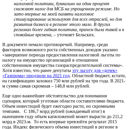
налоговой политики, буквально на один процент
снижают налог для МСБ на упрощенном режиме. Но
зато впервые на моей памяти налоговое
стимулирование используют для всех отраслей, но для
развития бизнеса в регионе этого мало. В других
регионах более гибкая политика, причем была такой и в
спокойные времена
, – уточняет Бельских.
В документе немало противоречий. Например, среди
факторов возможного роста собственных доходов указано
«завершение периода предоставления налоговой льготы по
налогу на имущество организаций в отношении
собственников имущества газораспределительной системы».
Хотя известно, что ранее депутаты
эту льготу для «дочек»
«Газпрома» продлили на 2021 год
. Областной бюджет, кстати,
на газификацию заложил 750 млн рублей на три года. В 2021-
м сумма самая скромная – 148,8 млн рублей.
Еще одно важнейшее обстоятельство для понимания
сценария, который уготован области составителями бюджета.
Объем инвестиций будет ежегодно расти, но скромными
темпами. С 186,7 млрд рублей (ожидаемый итог) в
нынешнем году объем капвложений может вырасти до 211,2
млрд в 2023-м. То есть впервые превзойти результат 2015
года. Индекс физического объема инвестиций в регионе в