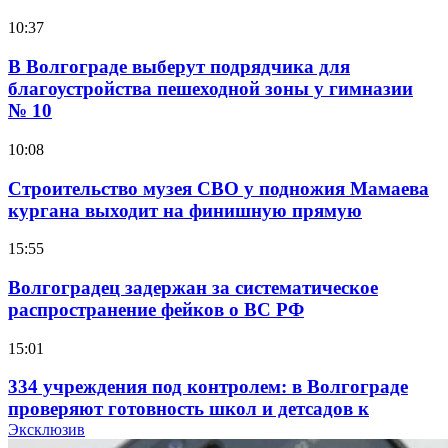
10:37
В Волгограде выберут подрядчика для
благоустройства пешеходной зоны у гимназии
№ 10
10:08
Строительство музея СВО у подножия Мамаева
кургана выходит на финишную прямую
15:55
Волгоградец задержан за систематическое
распространение фейков о ВС РФ
15:01
334 учреждения под контролем: в Волгограде
проверяют готовность школ и детсадов к
учебному году
Эксклюзив