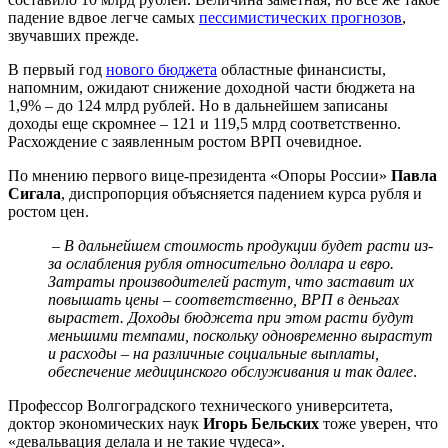
падение вдвое легче самых
пессимистических прогнозов
,
звучавших прежде.
В первый год
нового бюджета
областные финансисты,
напомним, ожидают снижение доходной части бюджета на
1,9% – до 124 млрд рублей. Но в дальнейшем записаны
доходы еще скромнее – 121 и 119,5 млрд соответственно.
Расхождение с заявленным ростом ВРП очевидное.
По мнению первого вице-президента «Опоры России»
Павла
Сигала
, диспропорция объясняется падением курса рубля и
ростом цен.
–
В дальнейшем стоимость продукции будет расти из-
за ослабления рубля относительно доллара и евро.
Затраты производителей растут, что заставит их
повышать цены – соответственно, ВРП в деньгах
вырастет. Доходы бюджета при этом расти будут
меньшими темпами, поскольку одновременно вырастут
и расходы – на различные социальные выплаты,
обеспечение медицинского обслуживания и так далее
.
Профессор Волгоградского технического университета,
доктор экономических наук
Игорь Бельских
тоже уверен, что
«девальвация делала и не такие чудеса».