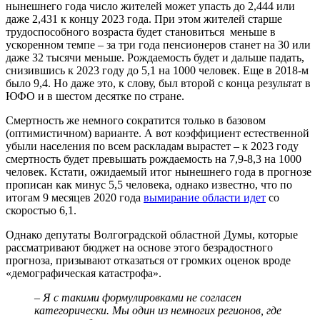
нынешнего года число жителей может упасть до 2,444 или
даже 2,431 к концу 2023 года. При этом жителей старше
трудоспособного возраста будет становиться меньше в
ускоренном темпе – за три года пенсионеров станет на 30 или
даже 32 тысячи меньше. Рождаемость будет и дальше падать,
снизившись к 2023 году до 5,1 на 1000 человек. Еще в 2018-м
было 9,4. Но даже это, к слову, был второй с конца результат в
ЮФО и в шестом десятке по стране.
Смертность же немного сократится только в базовом
(оптимистичном) варианте. А вот коэффициент естественной
убыли населения по всем раскладам вырастет – к 2023 году
смертность будет превышать рождаемость на 7,9-8,3 на 1000
человек. Кстати, ожидаемый итог нынешнего года в прогнозе
прописан как минус 5,5 человека, однако известно, что по
итогам 9 месяцев 2020 года
вымирание области идет
со
скоростью 6,1.
Однако депутаты Волгоградской областной Думы, которые
рассматривают бюджет на основе этого безрадостного
прогноза, призывают отказаться от громких оценок вроде
«демографическая катастрофа».
–
Я с такими формулировками не согласен
категорически. Мы один из немногих регионов, где