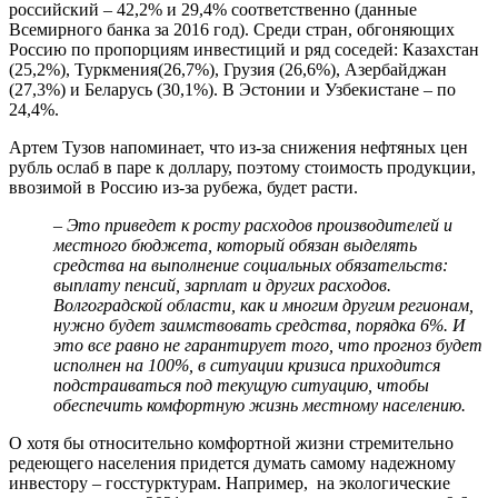
российский – 42,2% и 29,4% соответственно (данные
Всемирного банка за 2016 год). Среди стран, обгоняющих
Россию по пропорциям инвестиций и ряд соседей: Казахстан
(25,2%), Туркмения(26,7%), Грузия (26,6%), Азербайджан
(27,3%) и Беларусь (30,1%). В Эстонии и Узбекистане – по
24,4%.
Артем Тузов напоминает, что из-за снижения нефтяных цен
рубль ослаб в паре к доллару, поэтому стоимость продукции,
ввозимой в Россию из-за рубежа, будет расти.
–
Это приведет к росту расходов производителей и
местного бюджета, который обязан выделять
средства на выполнение социальных обязательств:
выплату пенсий, зарплат и других расходов.
Волгоградской области, как и многим другим регионам,
нужно будет заимствовать средства, порядка 6%. И
это все равно не гарантирует того, что прогноз будет
исполнен на 100%, в ситуации кризиса приходится
подстраиваться под текущую ситуацию, чтобы
обеспечить комфортную жизнь местному населению.
О хотя бы относительно комфортной жизни стремительно
редеющего населения придется думать самому надежному
инвестору – госстурктурам. Например, на экологические