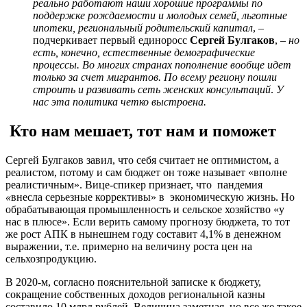
реально работают наши хорошие программы по
поддержке рождаемости и молодых семей, льготные
ипотеки, региональный родительский капитал
, –
подчеркивает первый единоросс
Сергей Булгаков
, –
но
есть, конечно, естественные демографические
процессы. Во многих странах пополнение вообще идет
только за счет мигрантов. По всему региону пошли
строить и развивать сеть женских консультаций
.
У
нас эта политика четко выстроена.
Кто нам мешает, тот нам и поможет
Сергей Булгаков завил, что себя считает не оптимистом, а
реалистом, потому и сам бюджет он тоже называет «вполне
реалистичным». Вице-спикер признает, что пандемия
«
внесла серьезные коррективы» в экономическую жизнь. Но
обрабатывающая промышленность и сельское хозяйство «у
нас в плюсе». Если верить самому прогнозу бюджета, то тот
же рост АПК в нынешнем году составит 4,1% в денежном
выражении, т.е. примерно на величину роста цен на
сельхозпродукцию.
В 2020-м, согласно пояснительной записке к бюджету,
сокращение собственных доходов региональной казны
составило 10 млрд рублей. Величина заметная, но все же такое