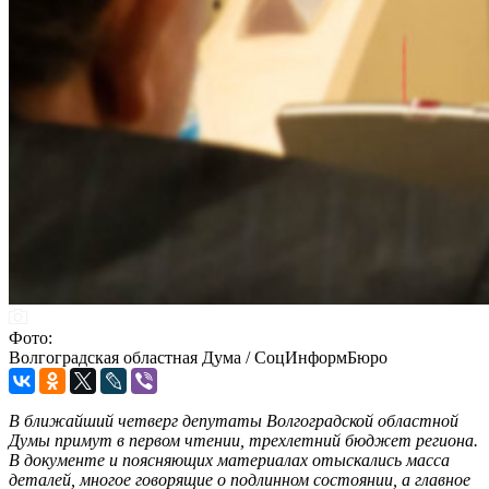
Фото:
Волгоградская областная Дума / СоцИнформБюро
В ближайший четверг депутаты Волгоградской областной
Думы примут в первом чтении, трехлетний бюджет региона.
В документе и поясняющих материалах отыскались масса
деталей, многое говорящие о подлинном состоянии, а главное