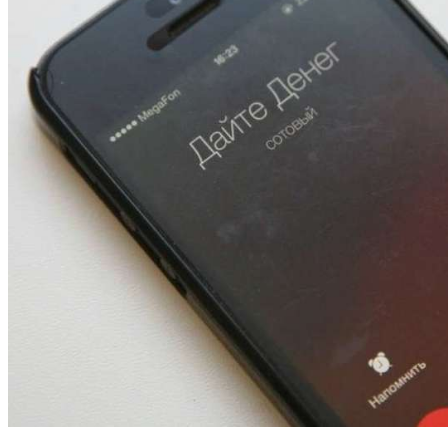
13:47
Покушение на убийство в Волгограде: девушка
напала на незнакомую женщину с ножом
12:39
Сладкий праздник в Волгограде: в Центральном
парке прошёл фестиваль „Арбузный переполох“
15:10
Волгоградские компании нарастили экспорт:
заключены контракты на 3,6 млн долларов
Все новости