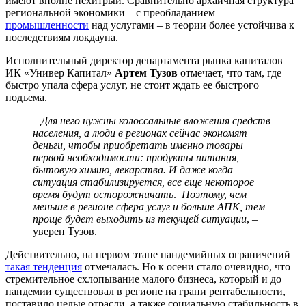
имеют вполне нехитрый. Сравнительно архаичная структура
региональной экономики – с преобладанием
промышленности
над услугами – в теории более устойчива к
последствиям локдауна.
Исполнительный директор департамента рынка капиталов
ИК «Универ Капитал»
Артем Тузов
отмечает, что там, где
быстро упала сфера услуг, не стоит ждать ее быстрого
подъема.
–
Для него нужны колоссальные вложения средств
населения, а люди в регионах сейчас экономят
деньги, чтобы приобретать именно товары
первой необходимости: продукты питания,
бытовую химию, лекарства. И даже когда
ситуация стабилизируется, все еще некоторое
время будут осторожничать
.
Поэтому, чем
меньше в регионе сфера услуг и больше АПК, тем
проще будет выходить из текущей ситуации
, –
уверен Тузов.
Действительно, на первом этапе пандемийных ограничений
такая тенденция
отмечалась. Но к осени стало очевидно, что
стремительное схлопывание малого бизнеса, который и до
пандемии существовал в регионе на грани рентабельности,
поставило целые отрасли, а также социальную стабильность в