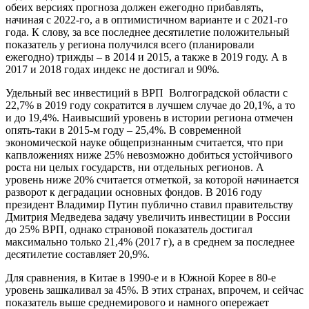
обеих версиях прогноза должен ежегодно прибавлять,
начиная с 2022-го, а в оптимистичном варианте и с 2021-го
года. К слову, за все последнее десятилетие положительный
показатель у региона получился всего (планировали
ежегодно) трижды – в 2014 и 2015, а также в 2019 году. А в
2017 и 2018 годах индекс не достигал и 90%.
Удельный вес инвестиций в ВРП Волгоградской области с
22,7% в 2019 году сократится в лучшем случае до 20,1%, а то
и до 19,4%. Наивысший уровень в истории региона отмечен
опять-таки в 2015-м году – 25,4%. В современной
экономической науке общепризнанным считается, что при
капвложениях ниже 25% невозможно добиться устойчивого
роста ни целых государств, ни отдельных регионов. А
уровень ниже 20% считается отметкой, за которой начинается
разворот к деградации основных фондов. В 2016 году
президент Владимир Путин публично ставил правительству
Дмитрия Медведева задачу увеличить инвестиции в России
до 25% ВРП, однако страновой показатель достигал
максимально только 21,4% (2017 г), а в среднем за последнее
десятилетие составляет 20,9%.
Для сравнения, в Китае в 1990-е и в Южной Корее в 80-е
уровень зашкаливал за 45%. В этих странах, впрочем, и сейчас
показатель выше среднемирового и намного опережает