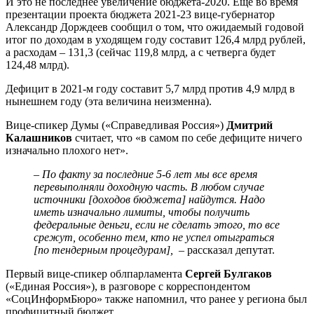
И это не последнее увеличение бюджета-2020. Еще во время
презентации проекта бюджета 2021-23 вице-губернатор
Александр Дорждеев сообщил о том, что ожидаемый годовой
итог по доходам в уходящем году составит 126,4 млрд рублей,
а расходам – 131,3 (сейчас 119,8 млрд, а с четверга будет
124,48 млрд).
Дефицит в 2021-м году составит 5,7 млрд против 4,9 млрд в
нынешнем году (эта величина неизменна).
Вице-спикер Думы («Справедливая Россия»)
Дмитрий
Калашников
считает, что «в самом по себе дефиците ничего
изначально плохого нет».
–
По факту за последние 5-6 лет мы все время
перевыполняли доходную часть. В любом случае
источники [доходов бюджета] найдутся. Надо
иметь изначально лимиты, чтобы получить
федеральные деньги, если не сделать этого, то все
срежут, особенно тем, кто не успел отыграться
[по тендерным процедурам],
– рассказал депутат.
Первый вице-спикер облпарламента
Сергей Булгаков
(«Единая Россия»), в разговоре с корреспондентом
«СоцИнформБюро» также напомнил, что ранее у региона был
профицитный бюджет.