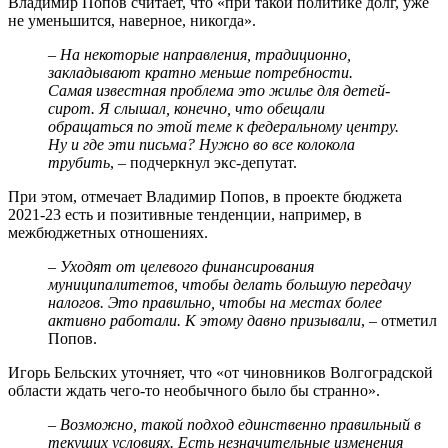
Владимир Попов считает, что «при такой политике долг, уже
не уменьшится, наверное, никогда».
–
На некоторые направления, традиционно,
закладывают кратно меньше потребности.
Самая известная проблема это жилье для детей-
сирот. Я слышал, конечно, что обещали
обращаться по этой теме к федеральному центру.
Ну и где эти письма? Нужно во все колокола
трубить
, – подчеркнул экс-депутат.
При этом, отмечает Владимир Попов, в проекте бюджета
2021-23 есть и позитивные тенденции, например, в
межбюджетных отношениях.
–
Уходят от целевого финансирования
муниципалитетов, чтобы делать большую передачу
налогов. Это правильно, чтобы на местах более
активно работали. К этому давно призывали
, – отметил
Попов.
Игорь Бельских уточняет, что «от чиновников Волгоградской
области ждать чего-то необычного было бы странно».
–
Возможно, такой подход единственно правильный в
текущих условиях. Есть незначительные изменения