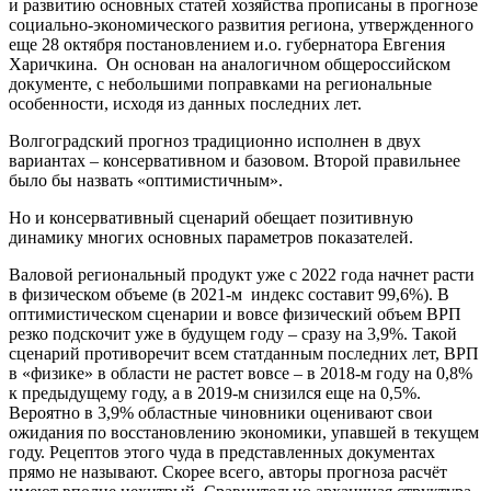
и развитию основных статей хозяйства прописаны в прогнозе
социально-экономического развития региона, утвержденного
еще 28 октября постановлением и.о. губернатора Евгения
Харичкина. Он основан на аналогичном общероссийском
документе, с небольшими поправками на региональные
особенности, исходя из данных последних лет.
Волгоградский прогноз традиционно исполнен в двух
вариантах – консервативном и базовом. Второй правильнее
было бы назвать «оптимистичным».
Но и консервативный сценарий обещает позитивную
динамику многих основных параметров показателей.
Валовой региональный продукт уже с 2022 года начнет расти
в физическом объеме (в 2021-м индекс составит 99,6%). В
оптимистическом сценарии и вовсе физический объем ВРП
резко подскочит уже в будущем году – сразу на 3,9%. Такой
сценарий противоречит всем статданным последних лет, ВРП
в «физике» в области не растет вовсе – в 2018-м году на 0,8%
к предыдущему году, а в 2019-м снизился еще на 0,5%.
Вероятно в 3,9% областные чиновники оценивают свои
ожидания по восстановлению экономики, упавшей в текущем
году. Рецептов этого чуда в представленных документах
прямо не называют. Скорее всего, авторы прогноза расчёт