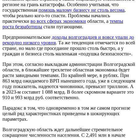
регионе на грань катастрофы. Особенно учитывая, что
государственная
помощь малому бизнесу не столь весома
,
чтобы реально кого-то спасти. Проблемы начались
практически
во всех сферах экономики
области, а
темпы
роста безработицы
стали пугающими.
Предпринимательские
доходы волгоградцев и вовсе упали до
рекордно низкого уровня
. Та же тенденция отмечается по всей
стране, но мало где проседание прошло столь быстро, а у
граждан и бизнеса столь маленькая «подушка безопасности».
При этом, согласно выкладкам администрации Волгоградской
области, в ближайшее трехлетие областная экономика будет
расти завидными темпами. По крайней мере, в рублях. При
863 млрд ожидаемого ВРП нынешнего года, уже в следующем
году показатель, надеются чиновники, превысит триллион. А
в 2023-м составит 1 088 млрд. В более скромном варианте это
910 и 993 млрд руб. соответственно.
Парадокс в том, что одновременно в том же самом прогнозе
целый ряд характеристиках приведены в шокирующих
параметрах.
Волгоградскую область ждет дальнейшее стремительное
сокращение численности населения. С 2,491 млн в начале