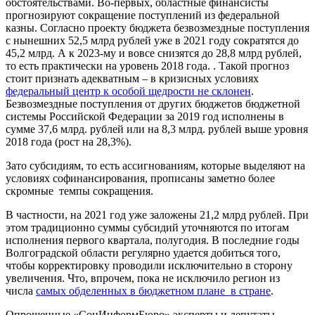
обстоятельствами. Во-первых, областные финансисты
прогнозируют сокращение поступлений из федеральной
казны. Согласно проекту бюджета безвозмездные поступления
с нынешних 52,5 млрд рублей уже в 2021 году сократятся до
45,2 млрд. А к 2023-му и вовсе снизятся до 28,8 млрд рублей,
то есть практически на уровень 2018 года. . Такой прогноз
стоит признать адекватным – в кризисных условиях
федеральный центр к особой щедрости не склонен
.
Безвозмездные поступления от других бюджетов бюджетной
системы Российской Федерации за 2019 год исполнены в
сумме 37,6 млрд. рублей или на 8,3 млрд. рублей выше уровня
2018 года (рост на 28,3%).
Зато субсидиям, то есть ассигнованиям, которые выделяют на
условиях софинансирования, прописаны заметно более
скромные темпы сокращения.
В частности, на 2021 год уже заложены 21,2 млрд рублей. При
этом традиционно суммы субсидий уточняются по итогам
исполнения первого квартала, полугодия. В последние годы
Волгоградской области регулярно удается добиться того,
чтобы корректировку проводили исключительно в сторону
увеличения. Что, впрочем, пока не исключило регион из
числа
самых обделенных в бюджетном плане в стране
.
Опрошенные «СоцИнформБюро» эксперты и депутаты